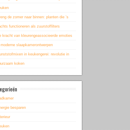
euken
eng de zomer naar binnen: planten die ’s
chts functioneren als zuurstoffilters
e kracht van kleurengeassocieerde emoties
n moderne slaapkamerontwerpen
nststofmixen in keukengerei: revolutie in
uurzaam koken
egorieën
adkamer
nergie besparen
terieur
euken