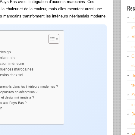
x Pays-Bas avec l’intégration d’accents marocains. Ces
Rec
la chaleur et de la couleur, mais elles racontent aussi une
s marocains transforment les intérieurs néerlandais moderne.
La
i
M
m
 design
G
éerlandaise
tion intérieure
s
nfluences marocaines
cains chez soi
Ho
te
rent-ils dans les intérieurs modernes ?
opulaires en décoration ?
Z
et design minimaliste ?
ins aux Pays-Bas ?
in
on
De
r
Cr