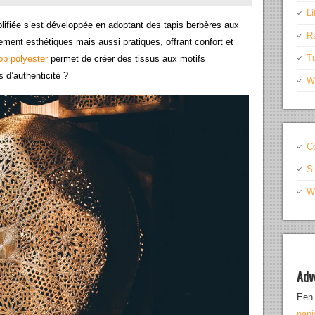
Li
lifiée s’est développée en adoptant des tapis berbères aux
R
lement esthétiques mais aussi pratiques, offrant confort et
T
op polyester
permet de créer des tissus aux motifs
s d’authenticité ?
W
C
S
Wr
Adv
Een 
nap