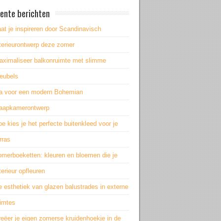
ente berichten
at je inspireren door Scandinavisch
nterieurontwerp deze zomer
aximaliseer balkonruimte met slimme
eubels
a voor een modern Bohemian
laapkamerontwerp
e kies je het perfecte buitenkleed voor je
rras
omerboeketten: kleuren en bloemen die je
terieur opfleuren
 esthetiek van glazen balustrades in externe
uimtes
eëer je eigen zomerse kruidenhoekje in de