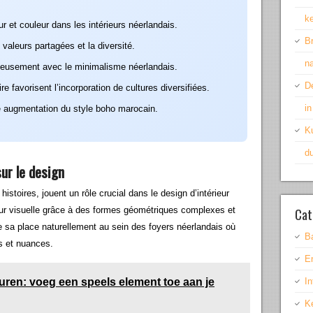
k
 et couleur dans les intérieurs néerlandais.
Br
s valeurs partagées et la diversité.
na
ieusement avec le minimalisme néerlandais.
D
favorisent l’incorporation de cultures diversifiées.
i
 augmentation du style boho marocain.
Ku
d
ur le design
istoires, jouent un rôle crucial dans le design d’intérieur
Cat
eur visuelle grâce à des formes géométriques complexes et
e sa place naturellement au sein des foyers néerlandais où
B
es et nuances.
E
uren: voeg een speels element toe aan je
In
K