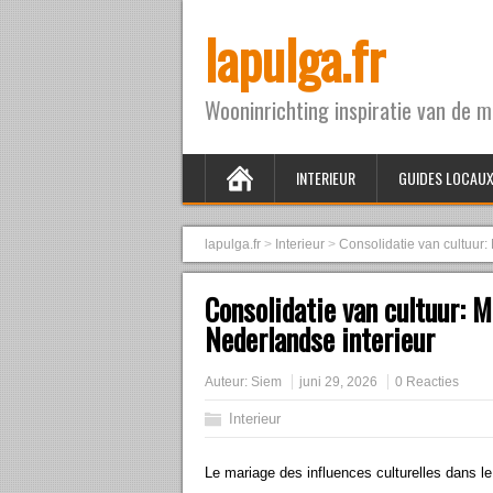
lapulga.fr
Wooninrichting inspiratie van de me
INTERIEUR
GUIDES LOCAU
lapulga.fr
>
Interieur
>
Consolidatie van cultuur:
Consolidatie van cultuur: 
Nederlandse interieur
Auteur:
Siem
juni 29, 2026
0 Reacties
Interieur
Le mariage des influences culturelles dans le