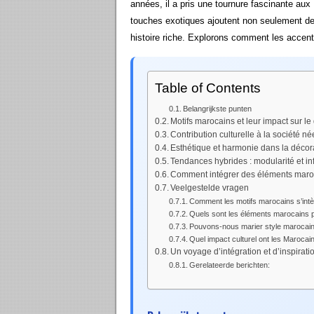
années, il a pris une tournure fascinante au
touches exotiques ajoutent non seulement de 
histoire riche. Explorons comment les accent
Table of Contents
Belangrijkste punten
Motifs marocains et leur impact sur le
Contribution culturelle à la société n
Esthétique et harmonie dans la décora
Tendances hybrides : modularité et i
Comment intégrer des éléments maro
Veelgestelde vragen
Comment les motifs marocains s’intèg
Quels sont les éléments marocains p
Pouvons-nous marier style marocain 
Quel impact culturel ont les Maroca
Un voyage d’intégration et d’inspirati
Gerelateerde berichten: