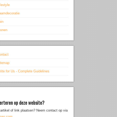
festyle
aamdecoratie
uin
onen
ontact
itemap
ite for Us - Complete Guidelines
erteren op deze website?
artikel of link plaatsen? Neem contact op via
iseo.com
.