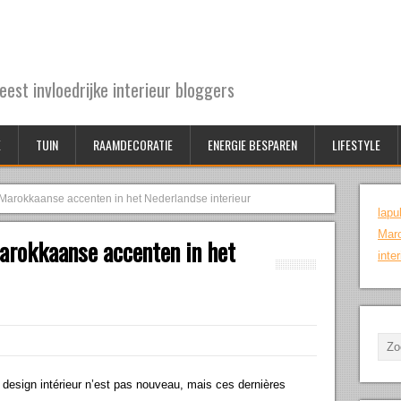
est invloedrijke interieur bloggers
X
TUIN
RAAMDECORATIE
ENERGIE BESPAREN
LIFESTYLE
 Marokkaanse accenten in het Nederlandse interieur
lapu
Maro
Marokkaanse accenten in het
inter
 design intérieur n’est pas nouveau, mais ces dernières