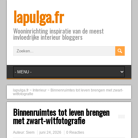
lapulga.fr
Wooninrichting inspiratie van de meest
invloedrijke interieur bloggers
lapulga.fr
>
Interieur
>
Binnenruimtes tot leven brengen met zwart-
witfotografie
Binnenruimtes tot leven brengen
met zwart-witfotografie
Auteur:
Siem
juni 24, 2026
0 Reacties