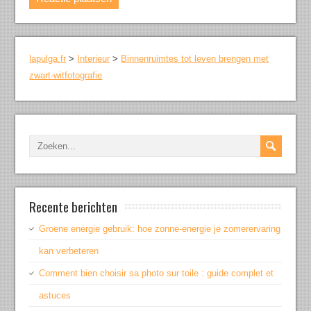
lapulga.fr
>
Interieur
>
Binnenruimtes tot leven brengen met
zwart-witfotografie
Recente berichten
Groene energie gebruik: hoe zonne-energie je zomerervaring
kan verbeteren
Comment bien choisir sa photo sur toile : guide complet et
astuces