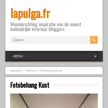
lapulga.fr
Wooninrichting inspiratie van de meest
invloedrijke interieur bloggers
lapulga.fr
>
Interieur
>
Fotobehang Kust
Fotobehang Kust