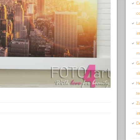
Co
c
La
i
M
m
G
s
Ho
te
Z
in
De
r