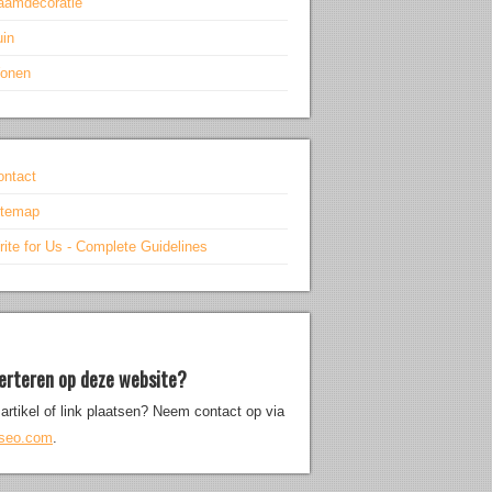
aamdecoratie
uin
onen
ontact
itemap
ite for Us - Complete Guidelines
erteren op deze website?
artikel of link plaatsen? Neem contact op via
iseo.com
.