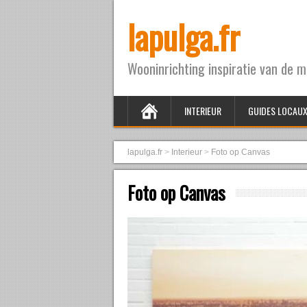
lapulga.fr
Wooninrichting inspiratie van de me
INTERIEUR
GUIDES LOCAU
lapulga.fr
>
Interieur
>
Foto op Canvas
Foto op Canvas