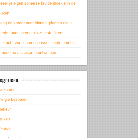
eëer je eigen zomerse kruidenhoekje in de
euken
eng de zomer naar binnen: planten die ’s
chts functioneren als zuurstoffilters
e kracht van kleurengeassocieerde emoties
n moderne slaapkamerontwerpen
egorieën
adkamer
nergie besparen
terieur
euken
festyle