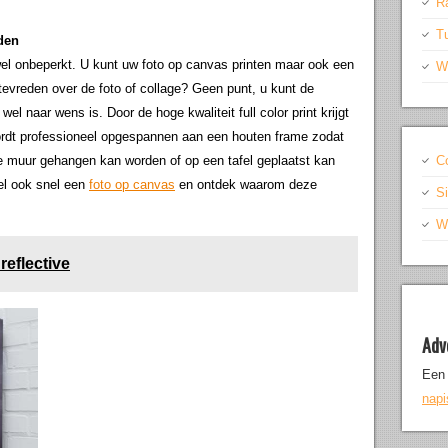
R
T
den
jwel onbeperkt. U kunt uw foto op canvas printen maar ook een
W
tevreden over de foto of collage? Geen punt, u kunt de
el naar wens is. Door de hoge kwaliteit full color print krijgt
ordt professioneel opgespannen aan een houten frame zodat
 de muur gehangen kan worden of op een tafel geplaatst kan
C
el ook snel een
foto op canvas
en ontdek waarom deze
S
Wr
reflective
Adv
Een 
nap