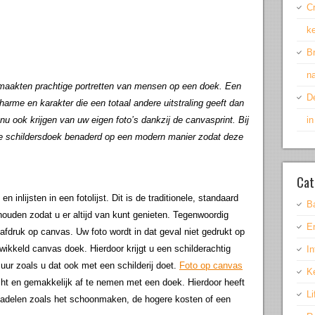
Cr
k
Br
na
maakten prachtige portretten van mensen op een doek. Een
D
harme en karakter die een totaal andere uitstraling geeft dan
u nu ook krijgen van uw eigen foto’s dankzij de canvasprint. Bij
i
de schildersdoek benaderd op een modern manier zodat deze
Cat
n inlijsten in een fotolijst. Dit is de traditionele, standaard
B
 houden zodat u er altijd van kunt genieten. Tegenwoordig
E
fdruk op canvas. Uw foto wordt in dat geval niet gedrukt op
wikkeld canvas doek. Hierdoor krijgt u een schilderachtig
In
ur zoals u dat ook met een schilderij doet.
Foto op canvas
K
cht en gemakkelijk af te nemen met een doek. Hierdoor heeft
Li
 nadelen zoals het schoonmaken, de hogere kosten of een