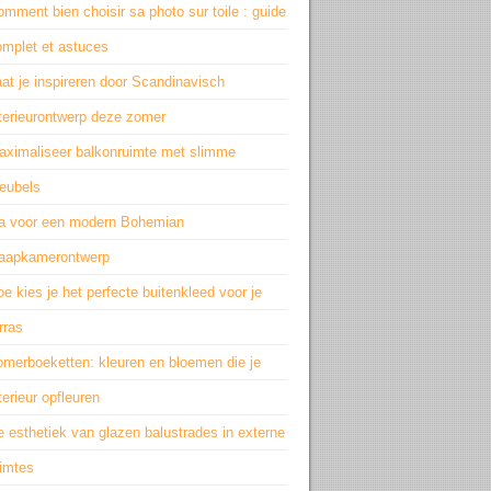
mment bien choisir sa photo sur toile : guide
omplet et astuces
at je inspireren door Scandinavisch
nterieurontwerp deze zomer
aximaliseer balkonruimte met slimme
eubels
a voor een modern Bohemian
laapkamerontwerp
e kies je het perfecte buitenkleed voor je
rras
omerboeketten: kleuren en bloemen die je
terieur opfleuren
 esthetiek van glazen balustrades in externe
uimtes