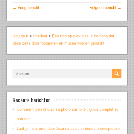
← Vorig bericht
Volgend bericht →
lapulga.fr
>
Interieur
>
Een foto op plexiglas is zo hoog dat
deze zelfs door fotografen en musea worden gebruikt
Recente berichten
Comment bien choisir sa photo sur toile : guide complet et
astuces
Laat je inspireren door Scandinavisch interieurontwerp deze