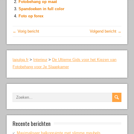
Fotobehang op maat
Spandoeken in full color
Foto op forex
← Vorig bericht
Volgend bericht →
lapulga.fr
>
Interieur
>
De Ultieme Gids voor het Kiezen van
Fotobehang voor Je Slaapkamer
Recente berichten
Maximaliseer balkonruimte met slimme meubels